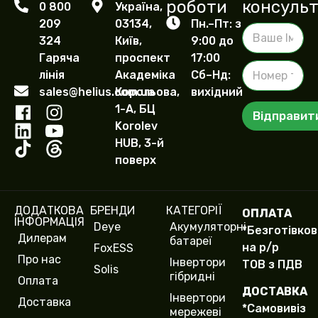
роботи
консульт
0 800
Україна,
209
03134,
Пн.–Пт: з
В
324
Київ,
9:00 до
а
ш
Гаряча
проспект
17:00
Н
е
лінія
Академіка
Сб–Нд:
о
І
sales@helius.com.ua
Корольова,
вихідний
м
м
е
1-А, БЦ
'
Відправит
р
я
Korolev
т
HUB, 3-й
е
поверх
л
е
ф
о
ДОДАТКОВА
БРЕНДИ
КАТЕГОРІЇ
ОПЛАТА
н
ІНФОРМАЦІЯ
Deye
Акумуляторні
у
*Безготівко
Дилерам
батареї
(
на р/р
FoxESS
c
Про нас
Інвертори
ТОВ з ПДВ
o
Solis
гібридні
Оплата
p
ДОСТАВКА
y
Інвертори
Доставка
*Самовивіз
)
мережеві