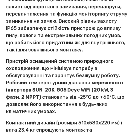
захист від короткого замикання, перенапруги,
перевантаження та функцію моніторингу струму
замикання на землю. Високий рівень захисту
IP65 забезпечує стійкість пристрою до впливу
пилу, вологи та екстремальних погодних умов,
що робить його придатним як для внутрішнього,
так і для зовнішнього монтажу.
Пристрій оснащений системою природного
охолодження, що мінімізує потребу в
обслуговуванні та гарантує безшумну роботу.
Робочий температурний діапазон
мережевого
інвертора SUN-20K-G05 Deye WiFi (20 kW, 3
фази, 2 MPPT)
становить від -25°C до +60°C, що
дозволяє його використання в будь-яких
кліматичних умовах.
Компактний дизайн (розміри 510x580x220 мм) і
вага 23,4 кг спрощують монтаж та