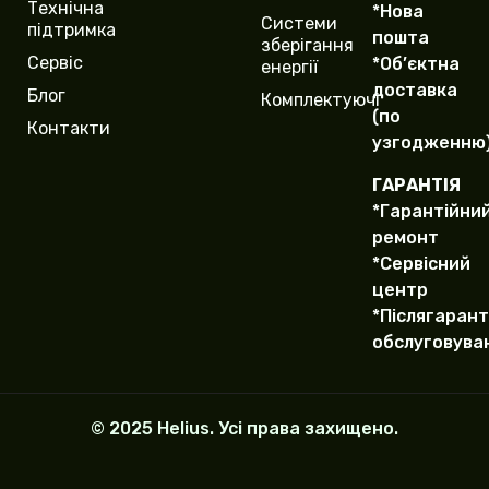
Технічна
*Нова
Системи
підтримка
пошта
зберігання
Сервіс
*Об’єктна
енергії
доставка
Блог
Комплектуючі
(по
Контакти
узгодженню
ГАРАНТІЯ
*Гарантійни
ремонт
*Сервісний
центр
*Післягарант
обслуговува
© 2025 Helius. Усі права захищено.