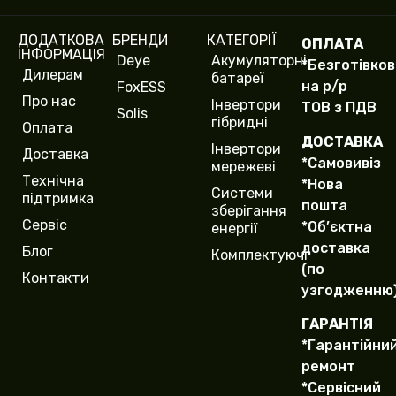
ф
о
ДОДАТКОВА
БРЕНДИ
КАТЕГОРІЇ
ОПЛАТА
н
ІНФОРМАЦІЯ
Deye
Акумуляторні
у
*Безготівко
Дилерам
батареї
(
на р/р
FoxESS
c
Про нас
Інвертори
ТОВ з ПДВ
o
Solis
гібридні
Оплата
p
ДОСТАВКА
y
Інвертори
Доставка
*Самовивіз
)
мережеві
Технічна
*Нова
Системи
підтримка
пошта
зберігання
Сервіс
*Об’єктна
енергії
доставка
Блог
Комплектуючі
(по
Контакти
узгодженню
ГАРАНТІЯ
*Гарантійни
ремонт
*Сервісний