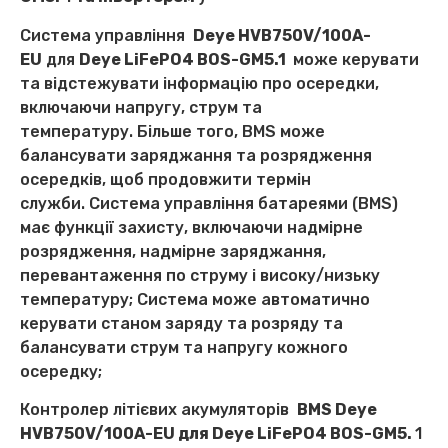
Система управління
Deye HVB750V/100A-
EU
для
Deye LiFePO4 BOS-GM5.1
може керувати
та відстежувати інформацію про осередки,
включаючи напругу, струм та
температуру. Більше того, BMS може
балансувати заряджання та розрядження
осередків, щоб продовжити термін
служби. Система управління батареями (BMS)
має функції захисту, включаючи надмірне
розрядження, надмірне заряджання,
перевантаження по струму і високу/низьку
температуру; Система може автоматично
керувати станом заряду та розряду та
балансувати струм та напругу кожного
осередку;
Контролер літієвих акумуляторів
BMS Deye
HVB750V/100A-EU для Deye LiFePO4 BOS-GM5.
1