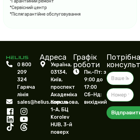
*Гарантійний ремонт
*Сервісний центр
*Післягарантійне обслуговування
Адреса
Графік
Потрібн
роботи
консульт
0 800
Україна,
209
03134,
Пн.–Пт: з
В
324
Київ,
9:00 до
а
ш
Гаряча
проспект
17:00
Н
е
лінія
Академіка
Сб–Нд:
о
І
sales@helius.com.ua
Корольова,
вихідний
м
м
е
1-А, БЦ
'
Відправит
р
я
Korolev
т
HUB, 3-й
е
поверх
л
е