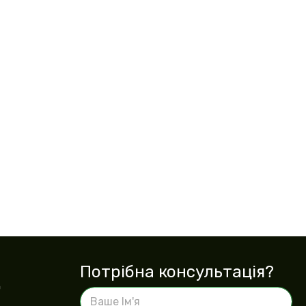
Потрібна консультація?
0
В
а