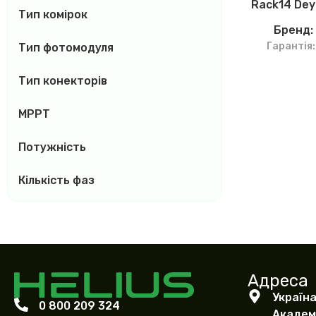
Rack14 Deye
Тип комірок
Бренд
Гарантія:
Тип фотомодуля
Тип конекторів
MPPT
Потужність
Кількість фаз
Адреса
Україна
0 800 209 324
Академі