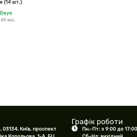
 (14 шт.)
:
Deye
 60 міс.
Графік роботи
, 03134, Київ, проспект
Пн.–Пт: з 9:00 до 17:0
ка Корольова, 1-А, БЦ
Сб–Нд: вихідний