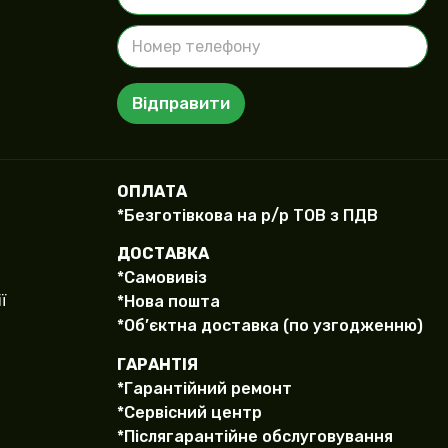
ш
Н
е
о
І
м
м
е
'
Відправити
р
я
т
е
л
е
ОПЛАТА
ф
*Безготівкова на р/р ТОВ з ПДВ
о
н
ДОСТАВКА
у
*Самовивіз
(
c
ї
*Нова пошта
o
*Об’єктна доставка (по узгодженню)
p
y
ГАРАНТІЯ
)
*Гарантійний ремонт
*Сервісний центр
*Післягарантійне обслуговування