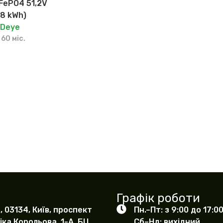
iFePO4 51,2V
.8 kWh)
:
Deye
 60 міс.
Графік роботи
, 03134, Київ, проспект
Пн.–Пт: з 9:00 до 17:0
ка Корольова, 1-А, БЦ
Сб–Нд: вихідний