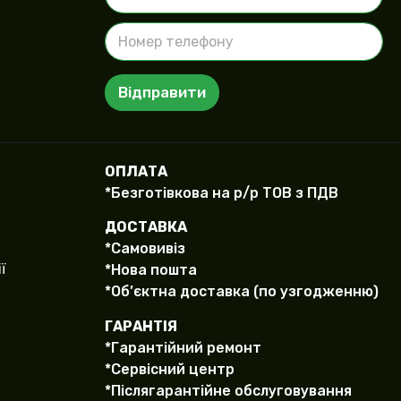
ш
Н
е
о
І
м
м
е
'
Відправити
р
я
т
е
л
е
ОПЛАТА
ф
*Безготівкова на р/р ТОВ з ПДВ
о
н
ДОСТАВКА
у
*Самовивіз
(
c
ї
*Нова пошта
o
*Об’єктна доставка (по узгодженню)
p
y
ГАРАНТІЯ
)
*Гарантійний ремонт
*Сервісний центр
*Післягарантійне обслуговування