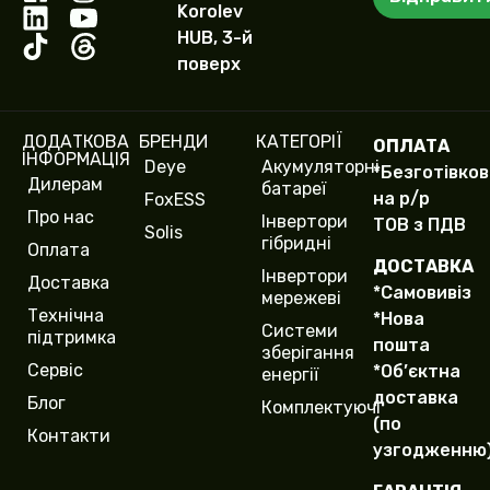
р
я
Korolev
т
HUB, 3-й
е
поверх
л
е
ф
о
ДОДАТКОВА
БРЕНДИ
КАТЕГОРІЇ
ОПЛАТА
н
ІНФОРМАЦІЯ
Deye
Акумуляторні
у
*Безготівко
Дилерам
батареї
(
на р/р
FoxESS
c
Про нас
Інвертори
ТОВ з ПДВ
o
Solis
гібридні
Оплата
p
ДОСТАВКА
y
Інвертори
Доставка
*Самовивіз
)
мережеві
Технічна
*Нова
Системи
підтримка
пошта
зберігання
Сервіс
*Об’єктна
енергії
доставка
Блог
Комплектуючі
(по
Контакти
узгодженню