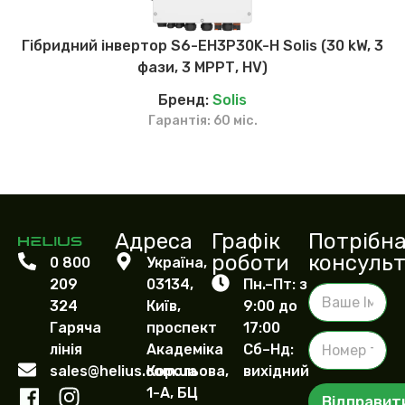
Гібридний інвертор S6-ЕН3P30K-H Solis (30 kW, 3
фази, 3 МРРТ, HV)
Бренд:
Solis
Гарантія: 60 міс.
Адреса
Графік
Потрібн
роботи
консульт
0 800
Україна,
209
03134,
Пн.–Пт: з
В
324
Київ,
9:00 до
а
ш
Гаряча
проспект
17:00
Н
е
лінія
Академіка
Сб–Нд:
о
І
sales@helius.com.ua
Корольова,
вихідний
м
м
е
1-А, БЦ
'
Відправит