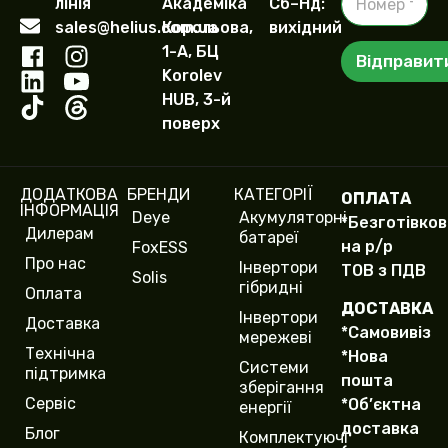
лінія
Академіка
Сб–Нд:
о
І
sales@helius.com.ua
Корольова,
вихідний
м
м
е
1-А, БЦ
'
Відправит
р
я
Korolev
т
HUB, 3-й
е
поверх
л
е
ф
о
ДОДАТКОВА
БРЕНДИ
КАТЕГОРІЇ
ОПЛАТА
н
ІНФОРМАЦІЯ
Deye
Акумуляторні
у
*Безготівко
Дилерам
батареї
(
на р/р
FoxESS
c
Про нас
Інвертори
ТОВ з ПДВ
o
Solis
гібридні
Оплата
p
ДОСТАВКА
y
Інвертори
Доставка
*Самовивіз
)
мережеві
Технічна
*Нова
Системи
підтримка
пошта
зберігання
Сервіс
*Об’єктна
енергії
доставка
Блог
Комплектуючі