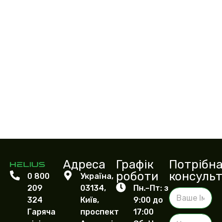
Адреса
Графік
Потрібн
роботи
консульт
0 800
Україна,
209
03134,
Пн.–Пт: з
В
324
Київ,
9:00 до
а
ш
Гаряча
проспект
17:00
Н
е