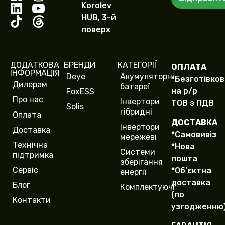
р
я
Korolev
т
HUB, 3-й
е
поверх
л
е
ф
о
ДОДАТКОВА
БРЕНДИ
КАТЕГОРІЇ
ОПЛАТА
н
ІНФОРМАЦІЯ
Deye
Акумуляторні
у
*Безготівко
Дилерам
батареї
(
на р/р
FoxESS
c
Про нас
Інвертори
ТОВ з ПДВ
o
Solis
гібридні
Оплата
p
ДОСТАВКА
y
Інвертори
Доставка
*Самовивіз
)
мережеві
Технічна
*Нова
Системи
підтримка
пошта
зберігання
Сервіс
*Об’єктна
енергії
доставка
Блог
Комплектуючі
(по
Контакти
узгодженню