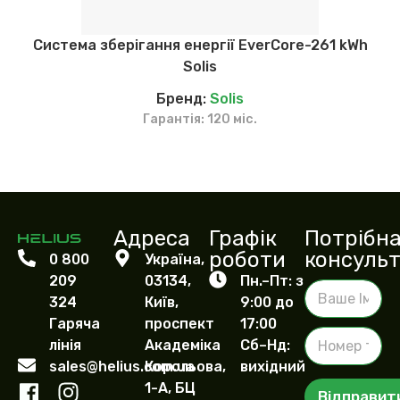
Система зберігання енергії EverCore-261 kWh
Solis
Бренд:
Solis
Гарантія: 120 міс.
Адреса
Графік
Потрібн
роботи
консульт
0 800
Україна,
209
03134,
Пн.–Пт: з
В
324
Київ,
9:00 до
а
ш
Гаряча
проспект
17:00
Н
е
лінія
Академіка
Сб–Нд:
о
І
sales@helius.com.ua
Корольова,
вихідний
м
м
е
1-А, БЦ
'
Відправит