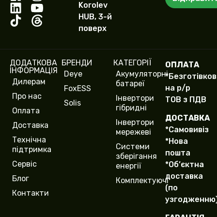
р
я
Korolev
т
HUB, 3-й
е
поверх
л
е
ф
о
ДОДАТКОВА
БРЕНДИ
КАТЕГОРІЇ
ОПЛАТА
н
ІНФОРМАЦІЯ
Deye
Акумуляторні
у
*Безготівко
Дилерам
батареї
(
на р/р
FoxESS
c
Про нас
Інвертори
ТОВ з ПДВ
o
Solis
гібридні
Оплата
p
ДОСТАВКА
y
Інвертори
Доставка
*Самовивіз
)
мережеві
Технічна
*Нова
Системи
підтримка
пошта
зберігання
Сервіс
*Об’єктна
енергії
доставка
Блог
Комплектуючі
(по
Контакти
узгодженню