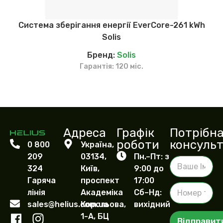
Система зберігання енергії EverCore-261 kWh
Solis
Бренд:
Solis
Гарантія: 120 міс.
Адреса
Графік
Потрібн
роботи
консульт
0 800
Україна,
209
03134,
Пн.–Пт: з
В
324
Київ,
9:00 до
а
ш
Гаряча
проспект
17:00
Н
е
лінія
Академіка
Сб–Нд:
о
І
sales@helius.com.ua
Корольова,
вихідний
м
м
е
1-А, БЦ
'
Відправит